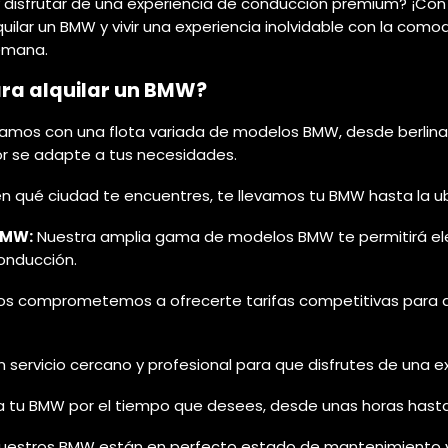
 disfrutar de una experiencia de conducción premium? ¡Co
uilar un BMW y vivir una experiencia inolvidable con la como
lemana.
ara alquilar un BMW?
mos con una flota variada de modelos BMW, desde berlinas 
jor se adapte a tus necesidades.
n qué ciudad te encuentres, te llevamos tu BMW hasta la ub
BMW:
Nuestra amplia gama de modelos BMW te permitirá elegi
onducción.
s comprometemos a ofrecerte tarifas competitivas para qu
servicio cercano y profesional para que disfrutes de una ex
la tu BMW por el tiempo que desees, desde unas horas has
estros BMW están en perfecto estado de mantenimiento y