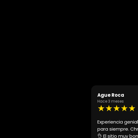
Agueda 19
Hace 3 meses
★★★★★
errari a mi pareja y fue un recuerdo
Coches espectacul
usto. Es un tio guay y profesional
cómodo la gestión
dre o amigo es fan de los coches y
cochazo y disfrut