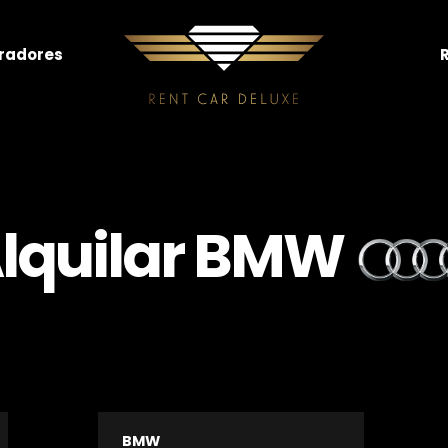
radores
lquilar BMW
BMW