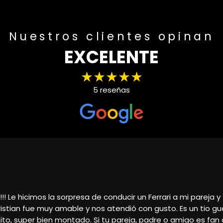
Nuestros clientes opinan
EXCELENTE
★★★★★
5 reseñas
ar, el trato magnífico, nos atendió Cristián y la verdad qu
 y rápida, sin duda volveré a ponerme en contacto con él 
ar al máximo