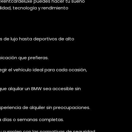
n Rentcardeluxe puedes hacer tu sueño
didad, tecnología y rendimiento
de lujo hasta deportivos de alto
icación que prefieras.
r el vehículo ideal para cada ocasión,
e alquilar un BMW sea accesible sin
periencia de alquiler sin preocupaciones.
ta días o semanas completas.
 cumplen con las normativas de seguridad