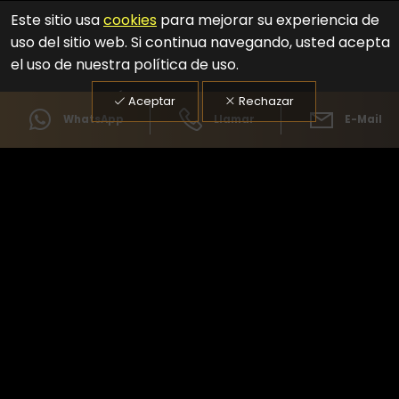
Este sitio usa
cookies
para mejorar su experiencia de
uso del sitio web.
Si continua navegando, usted acepta
el uso de nuestra política de uso.
POR QUÉ ELEGIR RENT CAR DELUXE
Aceptar
Rechazar
WhatsApp
Llamar
E-Mail
Le entregamos el vehículo en cualquier parte de
España en la fecha indicada.