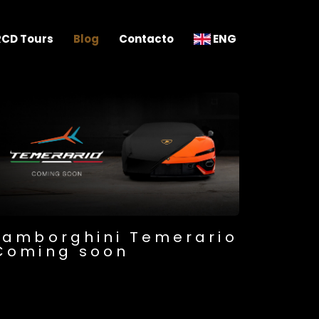
RCD Tours
Blog
Contacto
ENG
Lamborghini Temerario
Coming soon