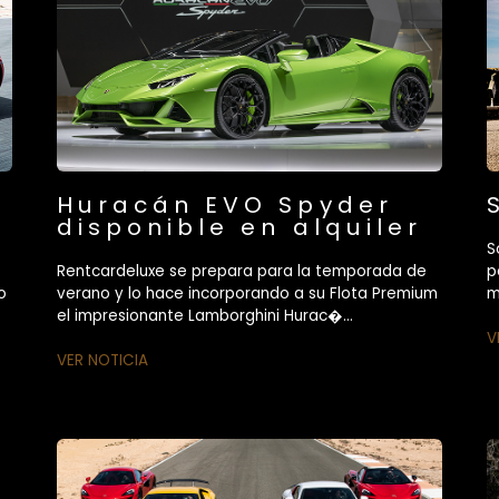
Huracán EVO Spyder
disponible en alquiler
S
Rentcardeluxe se prepara para la temporada de
p
o
verano y lo hace incorporando a su Flota Premium
m
el impresionante Lamborghini Hurac�...
V
VER NOTICIA