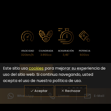
VELOCIDAD
CILINDRADA
ACELERACIÓN
POTENCIA
320km/h
3.855cc
3,45"
600cv
Este sitio usa
cookies
para mejorar su experiencia de
WhatsApp
Contáctanos
uso del sitio web.
Si continua navegando, usted
acepta el uso de nuestra política de uso.
Alquílalo desde
1.000
€
Aceptar
Rechazar
WhatsApp
Llamar
E-Mail