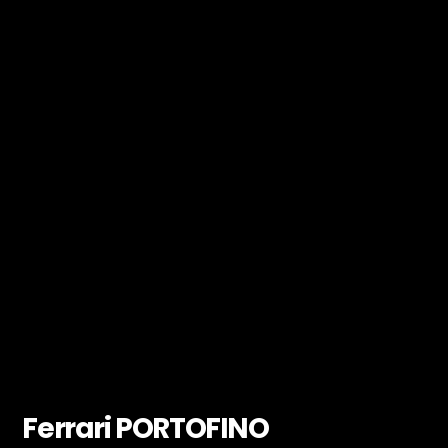
Ferrari PORTOFINO