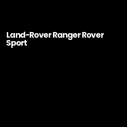
Land-Rover Ranger Rover
Sport