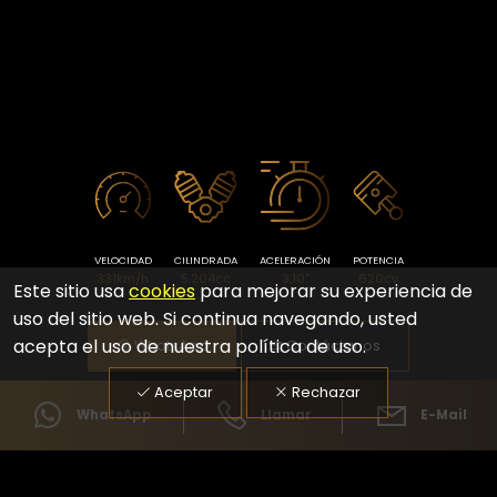
VELOCIDAD
CILINDRADA
ACELERACIÓN
POTENCIA
331km/h
5.204cc
3,10"
620cv
Este sitio usa
cookies
para mejorar su experiencia de
uso del sitio web.
Si continua navegando, usted
acepta el uso de nuestra política de uso.
WhatsApp
Contáctanos
Aceptar
Rechazar
WhatsApp
Llamar
E-Mail
Haz tus sueños